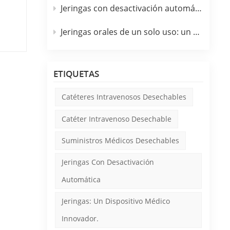
n
Jeringas con desactivación automática: un dispositivo médico innovador
Jeringas orales de un solo uso: un dispositivo médico innovador
 uso
se,
ETIQUETAS
Catéteres Intravenosos Desechables
z
Catéter Intravenoso Desechable
Suministros Médicos Desechables
nen
Jeringas Con Desactivación
sido
ad y
Automática
Jeringas: Un Dispositivo Médico
 ser
Innovador.
izar