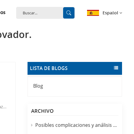
Español
NOS
ovador.
English
français
Deutsch
LISTA DE BLOGS
español
Blog
português
中文
azos
ARCHIVO
tas
Posibles complicaciones y análisis de enfermería del uso clínico de catéteres intravenosos desechables
n