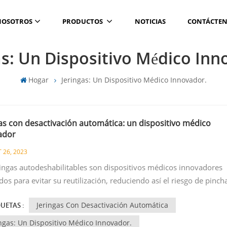
NOSOTROS
PRODUCTOS
NOTICIAS
CONTÁCTE
as: Un Dispositivo Médico Inn
Hogar
Jeringas: Un Dispositivo Médico Innovador.
as con desactivación automática: un dispositivo médico
ador
 26, 2023
ringas autodeshabilitables son dispositivos médicos innovadores
dos para evitar su reutilización, reduciendo así el riesgo de pinch
ujas y la transmisión de infecciones de transmisión sanguínea. Es
Jeringas Con Desactivación Automática
QUETAS :
as se utilizan principalmente para campañas de inmunización,
almente en entornos de bajos recursos. A continuación se detalla
ingas: Un Dispositivo Médico Innovador.