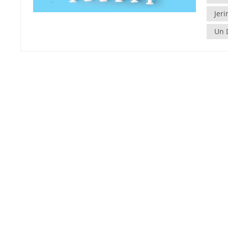
algunas
Jer
automática: Uso único: las jeringas de
Un 
diseña
comple
posteri
elimin
Mecani
automá
comple
cilindr
accidenta
manipu
caract
utiliz
seguridad d
estánd
compat