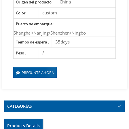
China
Origen del producto :
custom
Color :
Puerto de embarque :
Shanghai/Nanjing/Shenzhen/Ningbo
35days
Tiempo de espera :
/
Peso :
PREGUNTE AHORA
CATEGORÍAS
Products Details