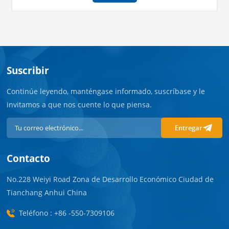
una amplia gama de materiales para satisfacer las necesidades
específicas de cada usuario, adaptándonos a diferentes escenarios
de uso y necesidades. Además, nuestros clientes pueden elegir
libremente y con flexibilidad la configuración de los accesorios, lo
que hace que los equipos sean más específicos y profesionales.
Actualmente, contamos con una amplia gama de equipos de
infusión, incluyendo equipos de seguridad, equipos de mariposa,
microequipos, equipos pediátricos, equipos de alas y equipos tipo
Suscribir
Y, entre otros.
Continúe leyendo, manténgase informado, suscríbase y le
invitamos a que nos cuente lo que piensa.
Entregar
Contacto
No.228 Weiyi Road Zona de Desarrollo Económico Ciudad de
Tianchang Anhui China
Teléfono : +86 -550-7309106