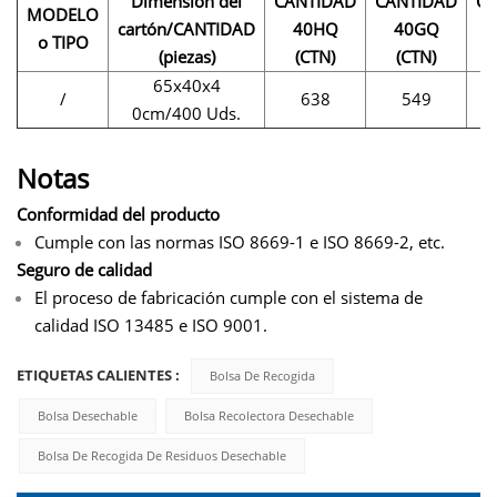
Dimensión del
CANTIDAD
CANTIDAD
CA
MODELO
cartón/CANTIDAD
40HQ
40GQ
o TIPO
(piezas)
(CTN)
(CTN)
65x40x4
/
638
549
0cm/400 Uds.
Notas
Conformidad del producto
Cumple con las normas ISO 8669-1 e ISO 8669-2, etc.
Seguro de calidad
El proceso de fabricación cumple con el sistema de
calidad ISO 13485 e ISO 9001.
ETIQUETAS CALIENTES :
Bolsa De Recogida
Bolsa Desechable
Bolsa Recolectora Desechable
Bolsa De Recogida De Residuos Desechable