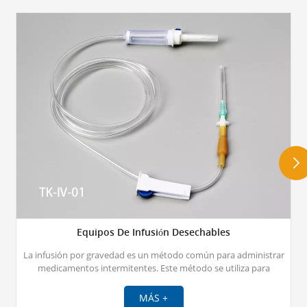
Equipos De Infusión Desechables
La infusión por gravedad es un método común para administrar
medicamentos intermitentes. Este método se utiliza para
medicamentos cuya vida útil es limitada tras la mezcla.Como
fabricantes de equipos de infusión, ofrecemos a nuestros clientes
MÁS +