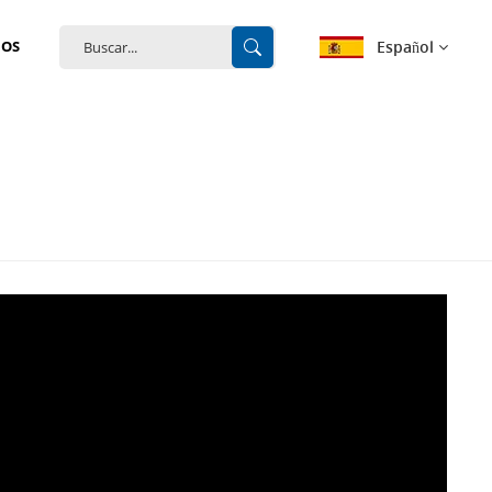
Español
NOS
English
français
Deutsch
español
português
中文