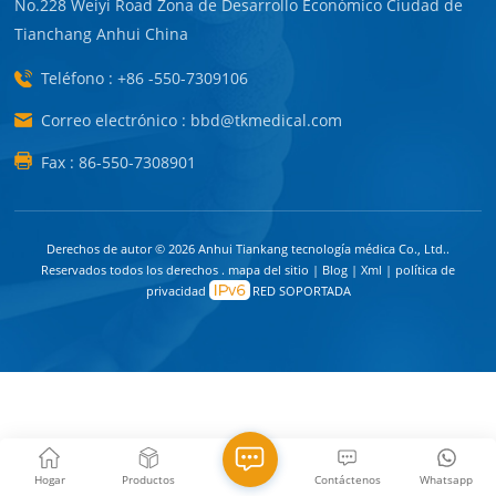
No.228 Weiyi Road Zona de Desarrollo Económico Ciudad de
Tianchang Anhui China
Teléfono : +86 -550-7309106
Correo electrónico : bbd@tkmedical.com
Fax : 86-550-7308901
Derechos de autor © 2026 Anhui Tiankang tecnología médica Co., Ltd..
Reservados todos los derechos .
mapa del sitio
|
Blog
|
Xml
|
política de
privacidad
RED SOPORTADA
Hogar
Productos
Contáctenos
Whatsapp